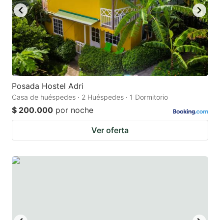
to
to
get
get
the
the
keyboard
keyboard
shortcuts
shortcuts
for
for
Posada Hostel Adri
Casa de huéspedes · 2 Huéspedes · 1 Dormitorio
changing
changing
$ 200.000
por noche
dates.
dates.
Ver oferta