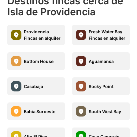
Destinos fincas cerca de
Isla de Providencia
Providencia
Fresh Water Bay
Fincas en alquiler
Fincas en alquiler
Bottom House
Aguamansa
Casabaja
Rocky Point
Bahia Suroeste
South West Bay
Alto El Pico
Cayo Cangrejo