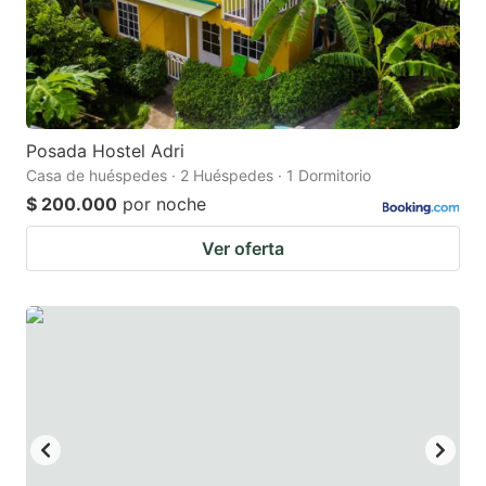
to
to
get
get
the
the
keyboard
keyboard
Posada Hostel Adri
shortcuts
shortcuts
Casa de huéspedes · 2 Huéspedes · 1 Dormitorio
for
for
$ 200.000
por noche
changing
changing
Ver oferta
dates.
dates.