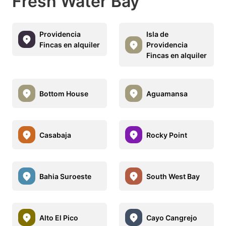
Fresh Water Bay
Providencia
Isla de
Fincas en alquiler
Providencia
Fincas en alquiler
Bottom House
Aguamansa
Casabaja
Rocky Point
Bahia Suroeste
South West Bay
Alto El Pico
Cayo Cangrejo