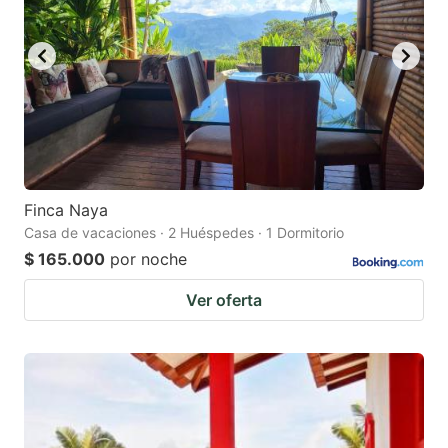
to
to
get
get
the
the
keyboard
keyboard
shortcuts
shortcuts
for
for
changing
changing
Finca Naya
dates.
dates.
Casa de vacaciones · 2 Huéspedes · 1 Dormitorio
$ 165.000
por noche
Ver oferta