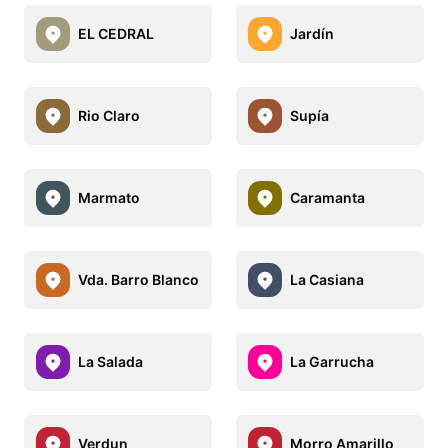
EL CEDRAL
Jardín
Rio Claro
Supía
Marmato
Caramanta
Vda. Barro Blanco
La Casiana
La Salada
La Garrucha
Verdun
Morro Amarillo