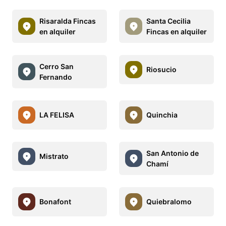
Risaralda Fincas
Santa Cecilia
en alquiler
Fincas en alquiler
Cerro San
Riosucio
Fernando
LA FELISA
Quinchia
San Antonio de
Mistrato
Chamí
Bonafont
Quiebralomo