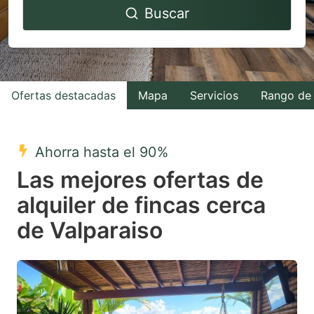
Buscar
forward
backward
to
to
interact
interact
with
with
Ofertas destacadas
Mapa
Servicios
Rango de 
the
the
calendar
calendar
and
and
Ahorra hasta el 90%
select
select
Las mejores ofertas de
a
a
alquiler de fincas cerca
date.
date.
de Valparaiso
Press
Press
the
the
question
question
mark
mark
key
key