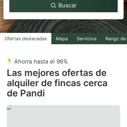
Buscar
forward
backward
to
to
interact
interact
with
with
Ofertas destacadas
Mapa
Servicios
Rango de 
the
the
calendar
calendar
and
and
Ahorra hasta el 96%
select
select
Las mejores ofertas de
a
a
alquiler de fincas cerca
date.
date.
de Pandi
Press
Press
the
the
question
question
mark
mark
key
key