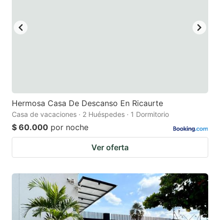
to
to
get
get
the
the
keyboard
keyboard
shortcuts
shortcuts
for
for
changing
changing
Hermosa Casa De Descanso En Ricaurte
dates.
dates.
Casa de vacaciones · 2 Huéspedes · 1 Dormitorio
$ 60.000
por noche
Ver oferta