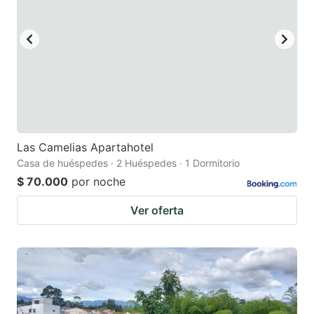
to
to
get
get
the
the
keyboard
keyboard
shortcuts
shortcuts
for
for
changing
changing
Las Camelias Apartahotel
dates.
dates.
Casa de huéspedes · 2 Huéspedes · 1 Dormitorio
$ 70.000
por noche
Ver oferta