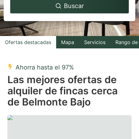
Buscar
forward
backward
to
to
interact
interact
with
with
Ofertas destacadas
Mapa
Servicios
Rango de 
the
the
calendar
calendar
and
and
Ahorra hasta el 97%
select
select
Las mejores ofertas de
a
a
alquiler de fincas cerca
date.
date.
de Belmonte Bajo
Press
Press
the
the
question
question
mark
mark
key
key